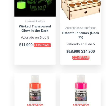
Createx Colors
Wicked Transparent
Accesorios Aerográficos
Glow in the Dark
Estante Pinturas (Rack
15)
Valorado en
0
de 5
Valorado en
0
de 5
$
11.900
COMPRAR
$
18.900
$
14.900
COMPRAR
AGOTADO
AGOTADO