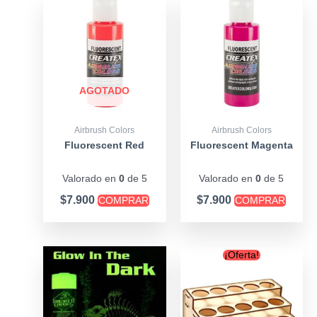
AGOTADO
Airbrush Colors
Airbrush Colors
Fluorescent Red
Fluorescent Magenta
Valorado en
0
de 5
Valorado en
0
de 5
$
7.900
$
7.900
COMPRAR
COMPRAR
Original
Curre
¡Oferta!
price
price
was:
is:
$18.900.
$14.90