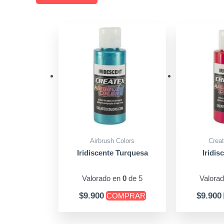
Airbrush Colors
Creat
Iridiscente Turquesa
Iridis
Valorado en
0
de 5
Valora
$
9.900
$
9.900
COMPRAR