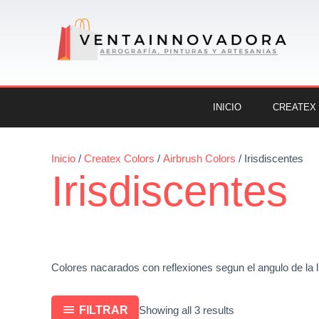
Ir
al
contenido
INICIO
CREATEX
Sorted
Inicio
/
Createx Colors
/
Airbrush Colors
/ Irisdiscentes
Irisdiscentes
by
latest
Colores nacarados con reflexiones segun el angulo de la l
FILTRAR
Showing all 3 results