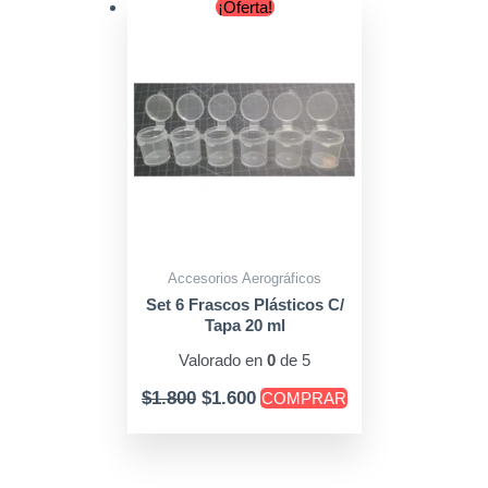
Original
Current
¡Oferta!
price
price
was:
is:
$1.800.
$1.600.
Accesorios Aerográficos
Set 6 Frascos Plásticos C/
Tapa 20 ml
Valorado en
0
de 5
$
1.800
$
1.600
COMPRAR