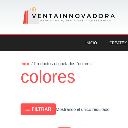
Ir
al
contenido
INICIO
CREATEX
Inicio
/ Productos etiquetados “colores”
colores
FILTRAR
Mostrando el único resultado