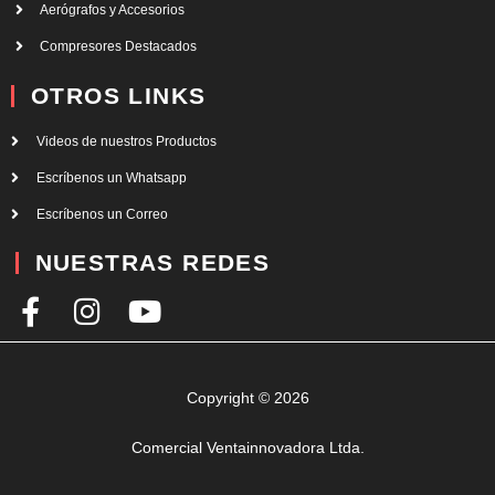
Aerógrafos y Accesorios
Compresores Destacados
OTROS LINKS
Videos de nuestros Productos
Escríbenos un Whatsapp
Escríbenos un Correo
NUESTRAS REDES
F
I
Y
a
n
o
c
s
u
e
t
t
Copyright © 2026
b
a
u
Comercial Ventainnovadora Ltda.
o
g
b
o
r
e