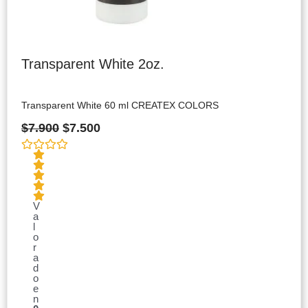
Transparent White 2oz.
Transparent White 60 ml CREATEX COLORS
$
7.900
$
7.500
V
a
l
o
r
a
d
o
e
n