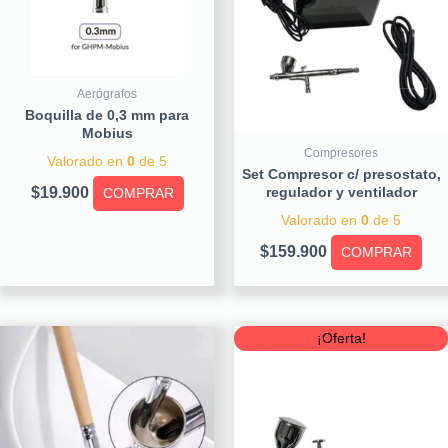
Aerógrafos
Boquilla de 0,3 mm para
Mobius
Compresores
Valorado en
0
de 5
Set Compresor c/ presostato,
$
19.900
regulador y ventilador
COMPRAR
Valorado en
0
de 5
$
159.900
COMPRAR
Original
Curre
¡Oferta!
price
price
was:
is:
$79.900.
$59.90