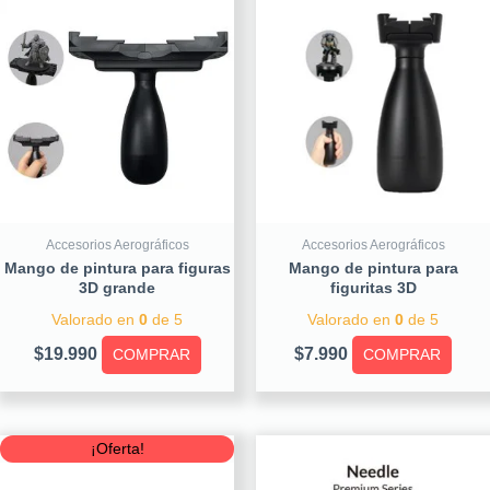
Accesorios Aerográficos
Accesorios Aerográficos
Mango de pintura para figuras
Mango de pintura para
3D grande
figuritas 3D
Valorado en
0
de 5
Valorado en
0
de 5
$
19.990
$
7.990
COMPRAR
COMPRAR
Original
Current
¡Oferta!
price
price
was:
is: