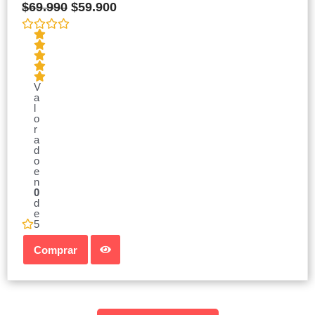
$
69.990
$
59.900
V
a
l
o
r
a
d
o
e
n
0
d
e
5
Comprar