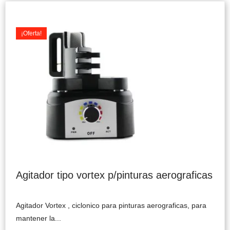
Original
Current
price
price
was:
is:
¡Oferta!
$69.990.
$59.900.
Agitador tipo vortex p/pinturas aerograficas
Agitador Vortex , ciclonico para pinturas aerograficas, para
mantener la...