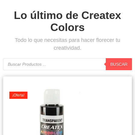
Lo último de Createx
Colors
Todo lo que necesitas para hacer florecer tu
creatividad.
Búsqueda
de
BUSCAR
productos
Original
Current
price
price
was:
is:
¡Oferta!
$7.900.
$7.500.