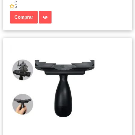
e
5
Comprar