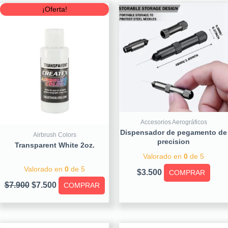
Original
Current
¡Oferta!
price
price
was:
is:
$7.900.
$7.500.
Accesorios Aerográficos
Dispensador de pegamento de
Airbrush Colors
precision
Transparent White 2oz.
Valorado en
0
de 5
Valorado en
0
de 5
$
3.500
COMPRAR
$
7.900
$
7.500
COMPRAR