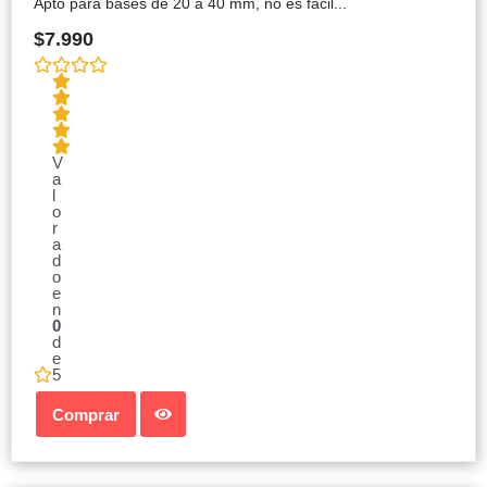
Apto para bases de 20 a 40 mm, no es fácil...
$
7.990
V
a
l
o
r
a
d
o
e
n
0
d
e
5
Comprar