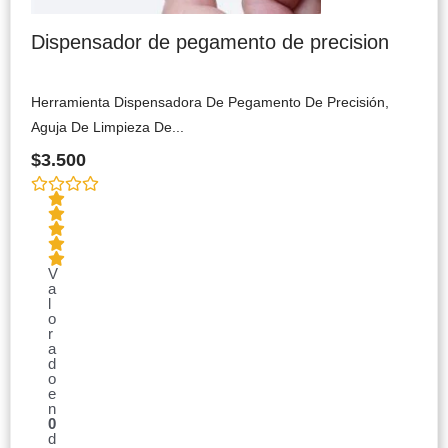
Dispensador de pegamento de precision
Herramienta Dispensadora De Pegamento De Precisión,
Aguja De Limpieza De...
$
3.500
V
a
l
o
r
a
d
o
e
n
0
d