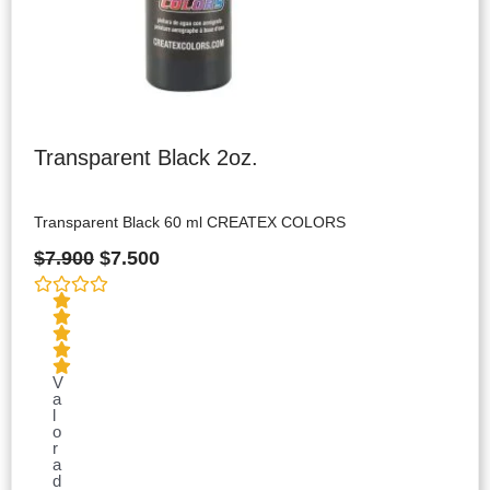
Transparent Black 2oz.
Transparent Black 60 ml CREATEX COLORS
$
7.900
$
7.500
V
a
l
o
r
a
d