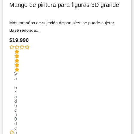
Mango de pintura para figuras 3D grande
Más tamaños de sujeción disponibles: se puede sujetar
Base redonda:...
$
19.990
V
a
l
o
r
a
d
o
e
n
0
d
e
5