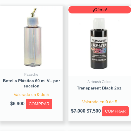
Original
Current
¡Oferta!
price
price
was:
is:
$7.900.
$7.500.
Paasche
Botella Plástica 60 ml VL por
Airbrush Colors
succion
Transparent Black 2oz.
Valorado en
0
de 5
Valorado en
0
de 5
$
6.900
COMPRAR
$
7.900
$
7.500
COMPRAR