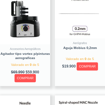
$69.990.
$59.900.
Aerógrafos
Aguja Mobius 0,2mm
Accesorios Aerográficos
Agitador tipo vortex p/pinturas
aerograficas
Valorado en
0
de 5
Valorado en
0
de 5
$
19.900
COMPRAR
$
69.990
$
59.900
COMPRAR