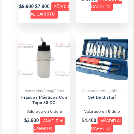
$
9.900
$
7.900
AÑADIR
CARRITO
AL CARRITO
Accesorios Aerográficos
Accesorios Aerográficos
Frascos Plásticos Con
Set De Bisturí
Tapa 80 CC.
Valorado en
0
de 5
Valorado en
0
de 5
$
2.900
$
4.400
AÑADIR AL
AÑADIR AL
CARRITO
CARRITO