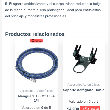
5. El agarre antideslizante y el cuerpo liviano reducen la fatiga
de la mano durante el uso prolongado, ideal para entusiastas
del bricolaje y modelistas profesionales.
Productos relacionados
Original
Current
¡Oferta!
price
price
was:
is:
$9.900.
$7.900.
Accesorios Aerográficos
Soporte Aerógrafo Doble
Accesorios Aerográficos
Manguera 1.8 Mt 1/8 A
1/4
Valorado en
0
de 5
Valorado en
0
de 5
$
4.900
AÑADIR AL