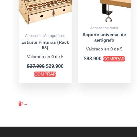
Accesorios Iwata
Soporte universal de
Accesorios Aerográficos
aerógrafo
Estante Pinturas (Rack
58)
Valorado en
0
de 5
Valorado en
0
de 5
$
93.900
COMPRAR
$
37.900
$
29.900
COMPRAR
1
2
→