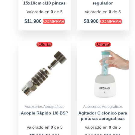
15x10cm c/10 pinzas
regulador
Valorado en
0
de 5
Valorado en
0
de 5
$
11.900
$
8.900
COMPRAR
COMPRAR
Original
Current
Original
Curre
¡Oferta!
¡Oferta!
price
price
price
price
was:
is:
was:
is:
$7.900.
$6.900.
$44.990.
$38.90
Accesorios Aerográficos
Accesorios Aerográficos
Acople Rápido 1/8 BSP
Agitador Ciclonico para
pinturas aerograficas
Valorado en
0
de 5
Valorado en
0
de 5