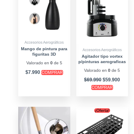
$69.990.
$59.90
Accesorios Aerográficos
Mango de pintura para
Accesorios Aerográficos
figuritas 3D
Agitador tipo vortex
p/pinturas aerograficas
Valorado en
0
de 5
Valorado en
0
de 5
$
7.990
COMPRAR
$
69.990
$
59.900
COMPRAR
Original
Curre
¡Oferta!
price
price
was:
is:
$13.990.
$10.90