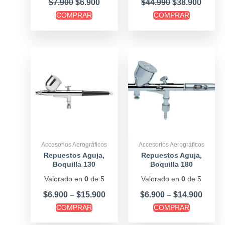
$
7.900
$
6.900
$
44.990
$
38.900
COMPRAR
COMPRAR
Price
Price
Este
Este
range:
range
producto
producto
$6.900
$6.90
tiene
tiene
through
throu
múltiples
múltiples
$15.900
$14.9
variantes.
variantes.
Las
Las
opciones
opciones
se
se
Accesorios Aerográficos
Accesorios Aerográficos
pueden
pueden
Repuestos Aguja,
Repuestos Aguja,
Boquilla 130
Boquilla 180
elegir
elegir
en
en
Valorado en
0
de 5
Valorado en
0
de 5
la
la
$
6.900
–
$
15.900
$
6.900
–
$
14.900
página
página
COMPRAR
COMPRAR
de
de