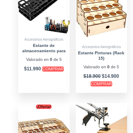
$18.900.
$14.90
Accesorios Aerográficos
Estante de
Accesorios Aerográficos
almacenamiento para
Estante Pinturas (Rack
destornilladores alicates
15)
Valorado en
0
de 5
y otros
Valorado en
0
de 5
$
11.990
COMPRAR
$
18.900
$
14.900
COMPRAR
Original
Current
¡Oferta!
price
price
was:
is:
$37.900.
$29.900.