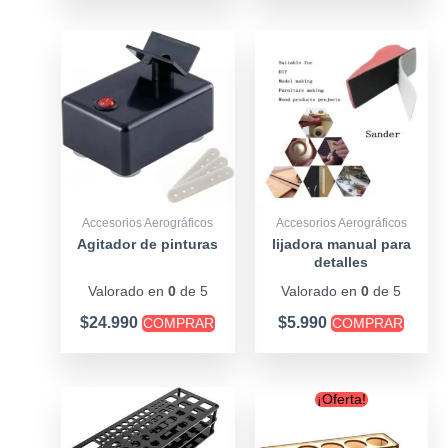
producto
producto
Accesorios Aerográficos
Accesorios Aerográficos
Agitador de pinturas
lijadora manual para
detalles
Valorado en
0
de 5
Valorado en
0
de 5
$
24.990
$
5.990
COMPRAR
COMPRAR
Original
Curre
¡Oferta!
price
price
was:
is: