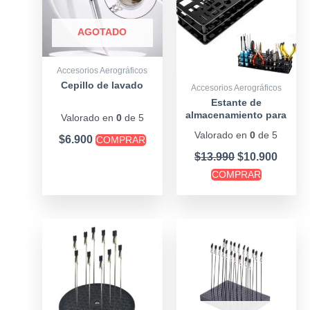
AGOTADO
Accesorios Aerográficos
Cepillo de lavado
Accesorios Aerográficos
Estante de
almacenamiento para
Valorado en
0
de 5
destornilladores alicates
Valorado en
0
de 5
$
6.900
COMPRAR
y otros
$
13.990
$
10.900
COMPRAR