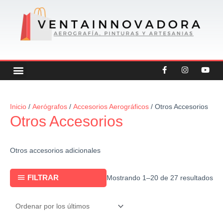
Ir
al
contenido
F
I
Y
Menu
CREATEX COLORS
OFERTAS DESTACADAS
OTRAS CATEGORIAS
a
n
o
c
s
u
e
t
t
b
a
u
Sor
o
g
b
Inicio
/
Aerógrafos
/
Accesorios Aerográficos
/ Otros Accesorios
by
o
r
e
Otros Accesorios
k
a
lat
-
m
f
Otros accesorios adicionales
FILTRAR
Mostrando 1–20 de 27 resultados