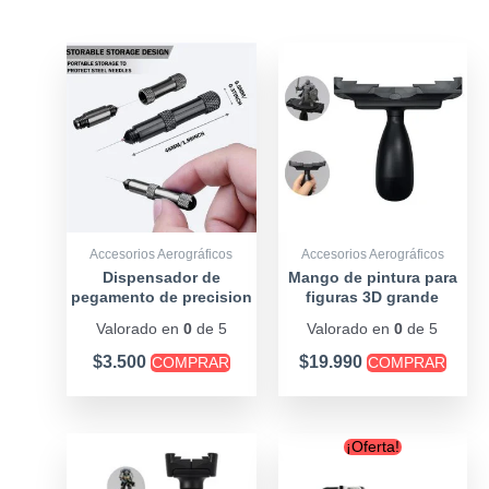
Accesorios Aerográficos
Accesorios Aerográficos
Dispensador de
Mango de pintura para
pegamento de precision
figuras 3D grande
Valorado en
0
de 5
Valorado en
0
de 5
$
3.500
$
19.990
COMPRAR
COMPRAR
Original
Curre
¡Oferta!
price
price
was:
is: