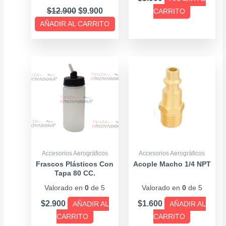
$
12.900
$
9.900
CARRITO
AÑADIR AL CARRITO
Accesorios Aerográficos
Accesorios Aerográficos
Frascos Plásticos Con
Acople Macho 1/4 NPT
Tapa 80 CC.
Valorado en
0
de 5
Valorado en
0
de 5
$
2.900
$
1.600
AÑADIR AL
AÑADIR AL
CARRITO
CARRITO