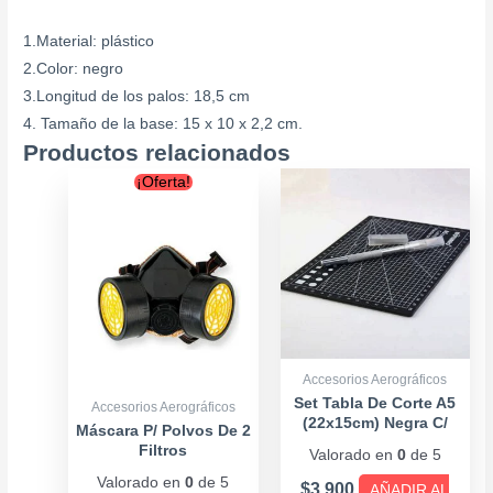
1.Material: plástico
2.Color: negro
3.Longitud de los palos: 18,5 cm
4. Tamaño de la base: 15 x 10 x 2,2 cm.
Productos relacionados
Original
Current
¡Oferta!
price
price
was:
is:
$12.900.
$9.900.
Accesorios Aerográficos
Set Tabla De Corte A5
Accesorios Aerográficos
(22x15cm) Negra C/
Máscara P/ Polvos De 2
Bisturí
Filtros
Valorado en
0
de 5
Valorado en
0
de 5
$
3.900
AÑADIR AL