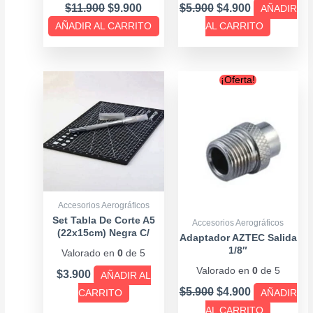
$
11.900
$
9.900
$
5.900
$
4.900
AÑADIR
AÑADIR AL CARRITO
AL CARRITO
Original
Current
¡Oferta!
price
price
was:
is:
$5.900.
$4.900.
Accesorios Aerográficos
Set Tabla De Corte A5
Accesorios Aerográficos
(22x15cm) Negra C/
Adaptador AZTEC Salida
Bisturí
1/8″
Valorado en
0
de 5
Valorado en
0
de 5
$
3.900
AÑADIR AL
$
5.900
$
4.900
CARRITO
AÑADIR
AL CARRITO