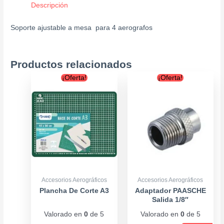
Descripción
Soporte ajustable a mesa para 4 aerografos
Productos relacionados
Original
Current
Original
Current
¡Oferta!
¡Oferta!
price
price
price
price
was:
is:
was:
is:
$11.900.
$9.900.
$5.900.
$4.900.
Accesorios Aerográficos
Accesorios Aerográficos
Plancha De Corte A3
Adaptador PAASCHE
Salida 1/8″
Valorado en
0
de 5
Valorado en
0
de 5