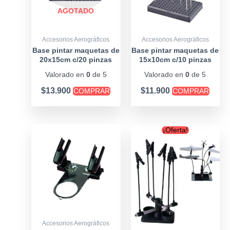
AGOTADO
Accesorios Aerográficos
Accesorios Aerográficos
Base pintar maquetas de
Base pintar maquetas de
20x15cm c/20 pinzas
15x10cm c/10 pinzas
Valorado en
0
de 5
Valorado en
0
de 5
$
13.900
$
11.900
COMPRAR
COMPRAR
Original
Curre
¡Oferta!
price
price
was:
is:
$28.900.
$19.90
Accesorios Aerográficos