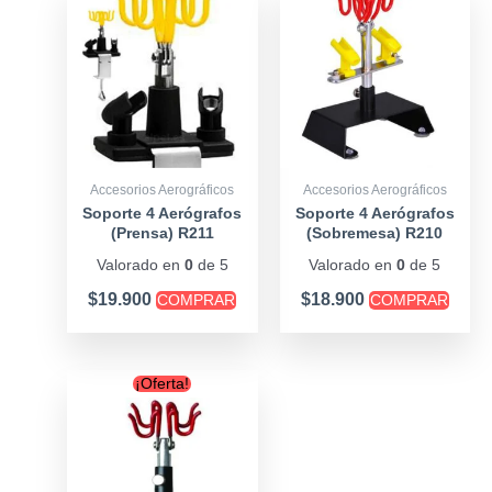
Accesorios Aerográficos
Accesorios Aerográficos
Soporte 4 Aerógrafos
Soporte 4 Aerógrafos
(Prensa) R211
(Sobremesa) R210
Valorado en
0
de 5
Valorado en
0
de 5
$
19.900
$
18.900
COMPRAR
COMPRAR
Original
Current
¡Oferta!
price
price
was:
is:
$12.900.
$9.900.