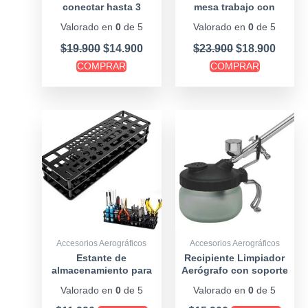
conectar hasta 3
mesa trabajo con
limpiador y filtro
Valorado en
0
de 5
Valorado en
0
de 5
$
19.900
$
14.900
$
23.900
$
18.900
COMPRAR
COMPRAR
Accesorios Aerográficos
Accesorios Aerográficos
Estante de
Recipiente Limpiador
almacenamiento para
Aerógrafo con soporte
destornilladores alicates
Valorado en
0
de 5
Valorado en
0
de 5
y otros