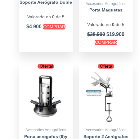
Soporte Aerógrafo Doble
Accesorios Aerográficos
Porta Maquetas
Valorado en
0
de 5
Valorado en
0
de 5
$
4.900
COMPRAR
$
28.900
$
19.900
COMPRAR
Original
Current
Original
Curre
¡Oferta!
¡Oferta!
price
price
price
price
was:
is:
was:
is:
$19.900.
$14.900.
$23.900.
$18.90
Accesorios Aerográficos
Accesorios Aerográficos
Porta aerogafos (6)y
Soporte 2 Aerógrafos