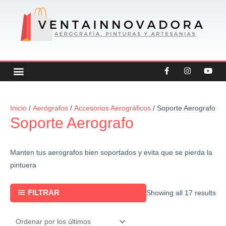
Ir
al
contenido
F
I
Y
Menu
CREATEX COLORS
OFERTAS DESTACADAS
OTRAS CATEGORIAS
a
n
o
c
s
u
e
t
t
b
a
u
Sor
o
g
b
Inicio
/
Aerógrafos
/
Accesorios Aerográficos
/ Soporte Aerografo
by
o
r
e
Soporte Aerografo
k
a
lat
-
m
f
Manten tus aerografos bien soportados y evita que se pierda la
pintuera
FILTRAR
Showing all 17 results