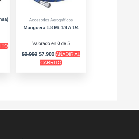
nsa)
Accesorios Aerográficos
Manguera 1.8 Mt 1/8 A 1/4
Valorado en
0
de 5
RITO
$
9.900
$
7.900
AÑADIR AL
CARRITO