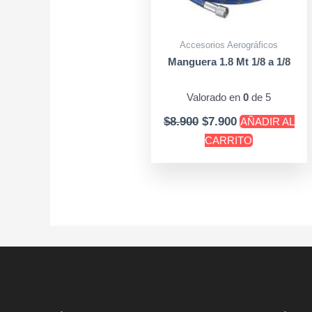
Accesorios Aerográficos
Manguera 1.8 Mt 1/8 a 1/8
Valorado en
0
de 5
$
8.900
$
7.900
AÑADIR AL
CARRITO