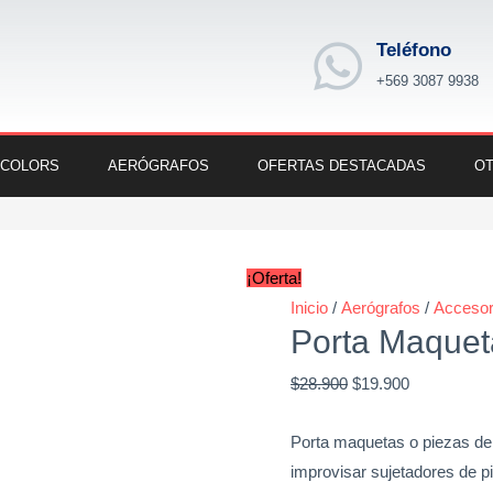
Teléfono
+569 3087 9938
 COLORS
AERÓGRAFOS
OFERTAS DESTACADAS
OT
Porta
Original
Current
Maquetas
price
price
¡Oferta!
cantidad
was:
is:
Inicio
/
Aerógrafos
/
Accesor
Porta Maquet
$28.900.
$19.900.
$
28.900
$
19.900
Porta maquetas o piezas de
improvisar sujetadores de 