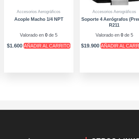
Accesorios Aerográficos
Accesorios Aerográficos
Acople Macho 1/4 NPT
Soporte 4 Aerógrafos (Pre
R211
Valorado en
0
de 5
Valorado en
0
de 5
$
1.600
$
19.900
AÑADIR AL CARRITO
AÑADIR AL CAR