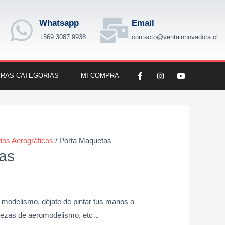
Whatsapp
Email
+569 3087 9938
contacto@ventainnovadora.cl
F
I
Y
RAS CATEGORIAS
MI COMPRA
a
n
o
c
s
u
e
t
t
b
a
u
o
g
b
o
r
e
k
a
-
m
f
ios Aerográficos
/ Porta Maquetas
as
 modelismo, déjate de pintar tus manos o
piezas de aeromodelismo, etc…