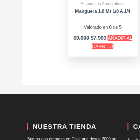
Accesorios Aerográficos
Manguera 1.8 Mt 1/8 A 1/4
Valorado en
0
de 5
$
9.900
$
7.900
AÑADIR AL
CARRITO
NUESTRA TIENDA
C
Somos una empresa en Chile que desde 2009 se
He