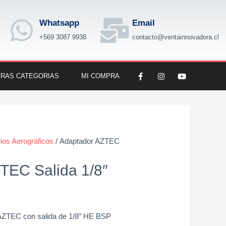
Whatsapp
Email
+569 3087 9938
contacto@ventainnovadora.cl
F
I
Y
RAS CATEGORIAS
MI COMPRA
a
n
o
c
s
u
e
t
t
b
a
u
o
g
b
o
r
e
k
a
-
m
f
ios Aerográficos
/ Adaptador AZTEC
TEC Salida 1/8″
 AZTEC con salida de 1/8″ HE BSP