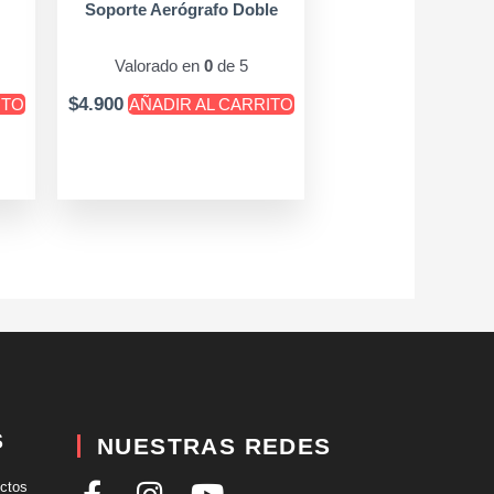
Soporte Aerógrafo Doble
Valorado en
0
de 5
$
4.900
ITO
AÑADIR AL CARRITO
S
NUESTRAS REDES
F
I
Y
uctos