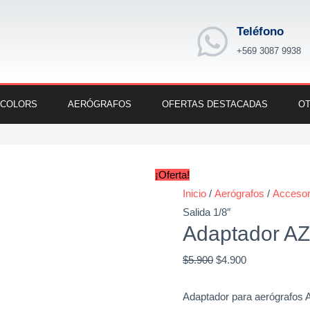
Teléfono
+569 3087 9938
 COLORS
AERÓGRAFOS
OFERTAS DESTACADAS
OT
Adaptador
Original
Current
AZTEC
price
price
¡Oferta!
Salida
was:
is:
Inicio
/
Aerógrafos
/
Accesor
1/8"
$5.900.
$4.900.
Salida 1/8″
cantidad
Adaptador AZ
$
5.900
$
4.900
Adaptador para aerógrafos