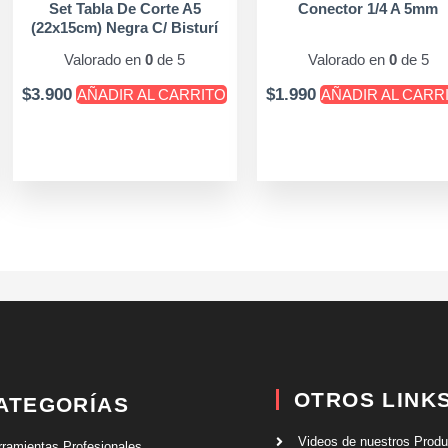
Set Tabla De Corte A5
Conector 1/4 A 5mm
(22x15cm) Negra C/ Bisturí
Valorado en
0
de 5
Valorado en
0
de 5
$
3.900
$
1.990
AÑADIR AL CARRITO
AÑADIR AL CARR
OTROS LINK
ATEGORÍAS
Videos de nuestros Prod
rramientas Profesionales