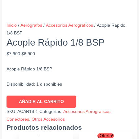
Inicio
/
Aerógrafos
/
Accesorios Aerográficos
/ Acople Rápido
1/8 BSP
Acople Rápido 1/8 BSP
$
7.900
$
6.900
Acople Rápido 1/8 BSP
Disponibilidad:
1 disponibles
AÑADIR AL CARRITO
SKU:
ACAR18-1
Categorías:
Accesorios Aerográficos
,
Conectores
,
Otros Accesorios
Productos relacionados
Original
Current
¡Oferta!