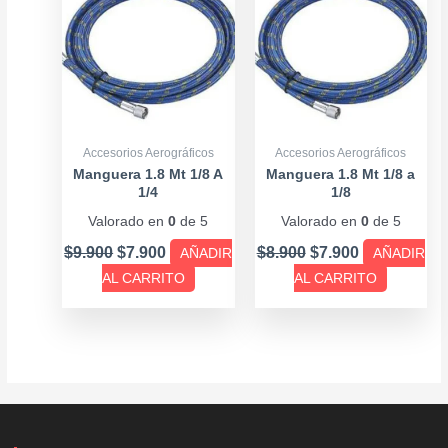
$9.900.
$7.900.
$8.900.
$7.900.
Accesorios Aerográficos
Accesorios Aerográficos
Manguera 1.8 Mt 1/8 A
Manguera 1.8 Mt 1/8 a
1/4
1/8
Valorado en
0
de 5
Valorado en
0
de 5
$
9.900
$
7.900
$
8.900
$
7.900
AÑADIR
AÑADIR
AL CARRITO
AL CARRITO