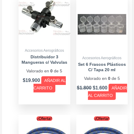
price
price
was:
is:
$1.800.
$1.600.
Accesorios Aerográficos
Distribuidor 3
Accesorios Aerográficos
Mangueras c/ Valvulas
Set 6 Frascos Plásticos
C/ Tapa 20 ml
Valorado en
0
de 5
Valorado en
0
de 5
$
19.900
AÑADIR AL
$
1.800
$
1.600
CARRITO
AÑADIR
AL CARRITO
Original
Current
Original
Current
¡Oferta!
¡Oferta!
price
price
price
price
was:
is:
was:
is: