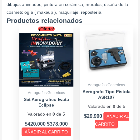
dibujos animados, pintura en cerámica, murales, diseño de la
cosmetología ( makeup ), maquillaje, repostería.
Productos relacionados
Original
Current
¡Oferta!
price
price
was:
is:
$420.000.
$378.000.
Aerografos Genericos
Aerógrafo Tipo Pistola
Aerografos Genericos
ASR107
Set Aerografico Iwata
Eclipse
Valorado en
0
de 5
Valorado en
0
de 5
$
29.900
AÑADIR AL
$
420.000
$
378.000
CARRITO
AÑADIR AL CARRITO