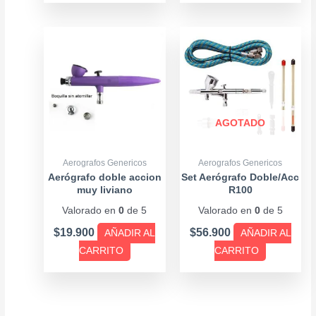
AGOTADO
Aerografos Genericos
Aerografos Genericos
Aerógrafo doble accion
Set Aerógrafo Doble/Acc
muy liviano
R100
Valorado en
0
de 5
Valorado en
0
de 5
$
19.900
$
56.900
AÑADIR AL
AÑADIR AL
CARRITO
CARRITO