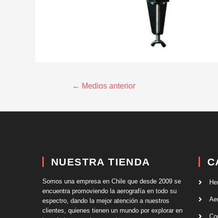
←
Medios anterior
NUESTRA TIENDA
C
Somos una empresa en Chile que desde 2009 se
He
encuentra promoviendo la aerografía en todo su
Ae
espectro, dando la mejor atención a nuestros
clientes, quienes tienen un mundo por explorar en
Co