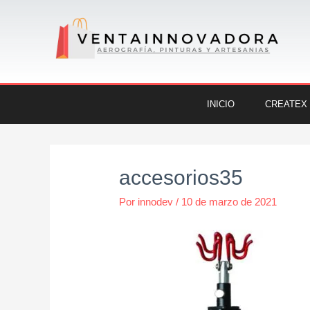
Ir
al
contenido
INICIO
CREATEX
Navegación
de
accesorios35
entradas
Por
innodev
/
10 de marzo de 2021