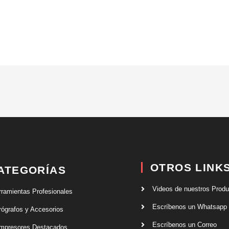
OTROS LINK
ATEGORÍAS
Videos de nuestros Prod
rramientas Profesionales
Escríbenos un Whatsapp
rógrafos y Accesorios
Escríbenos un Correo
mpresores Destacados