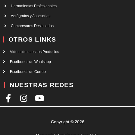
Herramientas Profesionales
Aerógrafos y Accesorios
Compresores Destacados
OTROS LINKS
Videos de nuestros Productos
Escríbenos un Whatsapp
Escríbenos un Correo
NUESTRAS REDES
F
I
Y
a
n
o
c
s
u
e
t
t
Copyright © 2026
b
a
u