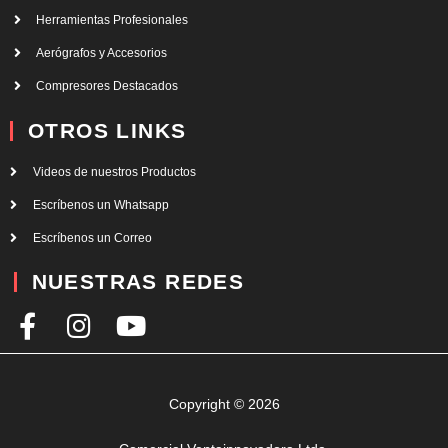
Herramientas Profesionales
Aerógrafos y Accesorios
Compresores Destacados
OTROS LINKS
Videos de nuestros Productos
Escríbenos un Whatsapp
Escríbenos un Correo
NUESTRAS REDES
F
I
Y
a
n
o
c
s
u
e
t
t
Copyright © 2026
b
a
u