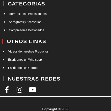
CATEGORÍAS
Herramientas Profesionales
Aerógrafos y Accesorios
Compresores Destacados
OTROS LINKS
Videos de nuestros Productos
Escríbenos un Whatsapp
Escríbenos un Correo
NUESTRAS REDES
F
I
Y
a
n
o
c
s
u
e
t
t
Copyright © 2026