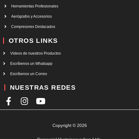
Herramientas Profesionales
Aerógrafos y Accesorios
Compresores Destacados
OTROS LINKS
Videos de nuestros Productos
Escríbenos un Whatsapp
Escríbenos un Correo
NUESTRAS REDES
F
I
Y
a
n
o
c
s
u
e
t
t
Copyright © 2026
b
a
u