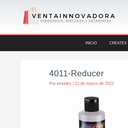
Ir
al
contenido
INICIO
CREATEX
Navegación
de
4011-Reducer
entradas
Por
innodev
/
11 de marzo de 2021