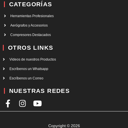
CATEGORÍAS
Herramientas Profesionales
Aerógrafos y Accesorios
Compresores Destacados
OTROS LINKS
Videos de nuestros Productos
Escríbenos un Whatsapp
Escríbenos un Correo
NUESTRAS REDES
F
I
Y
a
n
o
c
s
u
e
t
t
Copyright © 2026