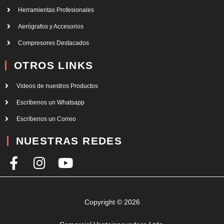
Herramientas Profesionales
Aerógrafos y Accesorios
Compresores Destacados
OTROS LINKS
Videos de nuestros Productos
Escríbenos un Whatsapp
Escríbenos un Correo
NUESTRAS REDES
F
I
Y
a
n
o
c
s
u
e
t
t
Copyright © 2026
b
a
u