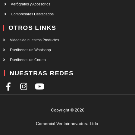
Aerógrafos y Accesorios
Compresores Destacados
OTROS LINKS
Videos de nuestros Productos
Escríbenos un Whatsapp
Escríbenos un Correo
NUESTRAS REDES
F
I
Y
a
n
o
c
s
u
e
t
t
Copyright © 2026
b
a
u
Comercial Ventainnovadora Ltda.
o
g
b
o
r
e