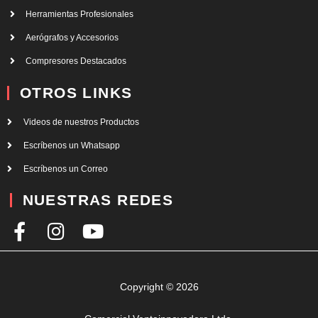
Herramientas Profesionales
Aerógrafos y Accesorios
Compresores Destacados
OTROS LINKS
Videos de nuestros Productos
Escríbenos un Whatsapp
Escríbenos un Correo
NUESTRAS REDES
F
I
Y
a
n
o
c
s
u
e
t
t
Copyright © 2026
b
a
u