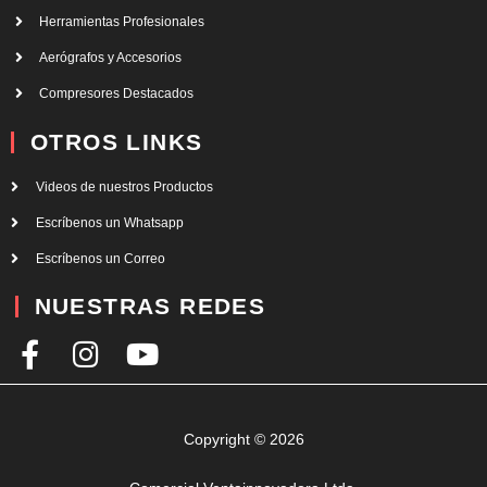
Herramientas Profesionales
Aerógrafos y Accesorios
Compresores Destacados
OTROS LINKS
Videos de nuestros Productos
Escríbenos un Whatsapp
Escríbenos un Correo
NUESTRAS REDES
F
I
Y
a
n
o
c
s
u
e
t
t
Copyright © 2026
b
a
u