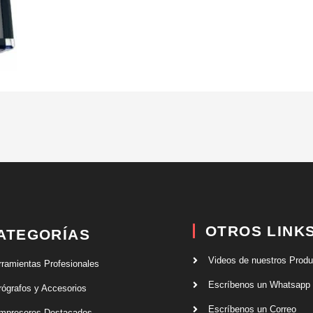
OTROS LINK
ATEGORÍAS
Videos de nuestros Prod
rramientas Profesionales
Escríbenos un Whatsapp
rógrafos y Accesorios
Escríbenos un Correo
mpresores Destacados