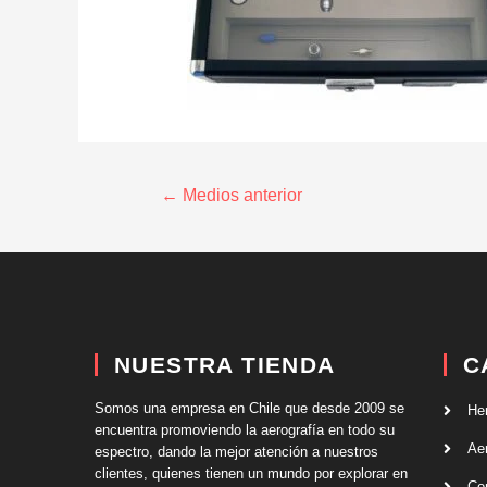
←
Medios anterior
NUESTRA TIENDA
C
Somos una empresa en Chile que desde 2009 se
He
encuentra promoviendo la aerografía en todo su
Ae
espectro, dando la mejor atención a nuestros
clientes, quienes tienen un mundo por explorar en
Co