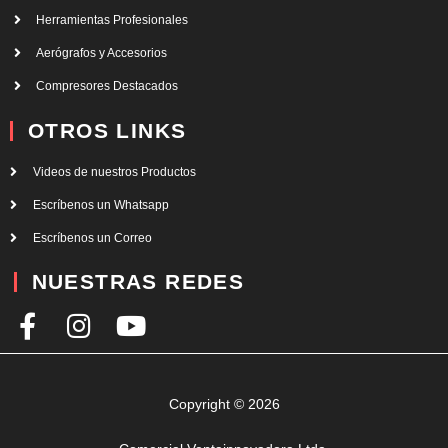
Herramientas Profesionales
Aerógrafos y Accesorios
Compresores Destacados
OTROS LINKS
Videos de nuestros Productos
Escríbenos un Whatsapp
Escríbenos un Correo
NUESTRAS REDES
F
I
Y
a
n
o
c
s
u
e
t
t
Copyright © 2026
b
a
u