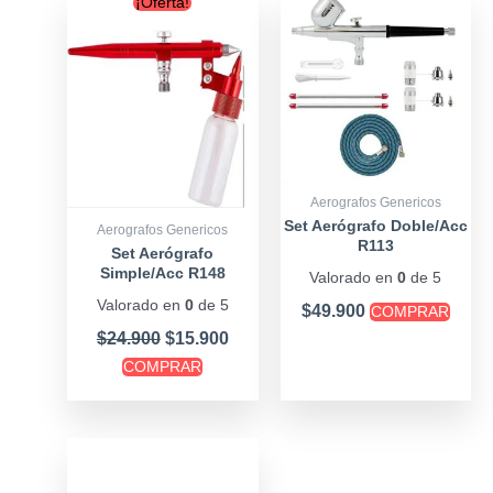
¡Oferta!
price
price
was:
is:
$24.900.
$15.900.
Aerografos Genericos
Set Aerógrafo Doble/Acc
Aerografos Genericos
R113
Set Aerógrafo
Simple/Acc R148
Valorado en
0
de 5
Valorado en
0
de 5
$
49.900
COMPRAR
$
24.900
$
15.900
COMPRAR