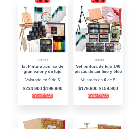
¡Oferta!
¡Oferta!
price
price
price
price
was:
is:
was:
is:
$234.900.
$199.900.
$179.900.
$159
Ofertas
Ofertas
kit Pintura acrílica de
Set pintura de lujo 148
gran valor y de lujo
piezas de acrílico y óleo
Valorado en
0
de 5
Valorado en
0
de 5
$
234.900
$
199.900
$
179.900
$
159.900
COMPRAR
COMPRAR