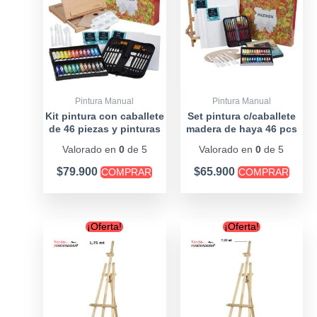
Pintura Manual
Pintura Manual
Kit pintura con caballete
Set pintura c/caballete
de 46 piezas y pinturas
madera de haya 46 pcs
acrílicas
Valorado en
0
de 5
Valorado en
0
de 5
$
79.900
$
65.900
COMPRAR
COMPRAR
Original
Current
Original
Curre
¡Oferta!
¡Oferta!
price
price
price
price
was:
is:
was:
is:
$19.900.
$14.900.
$14.900.
$13.90