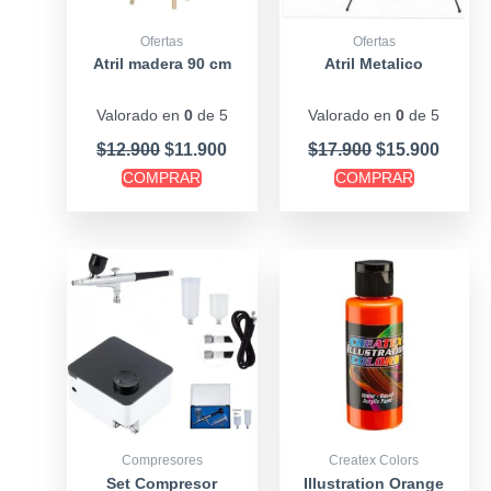
Ofertas
Ofertas
Atril madera 90 cm
Atril Metalico
Valorado en
0
de 5
Valorado en
0
de 5
$
12.900
$
11.900
$
17.900
$
15.900
COMPRAR
COMPRAR
Price
Este
range
producto
$6.90
tiene
throu
múltiples
$11.9
variantes.
Las
opciones
se
Compresores
Createx Colors
pueden
Set Compresor
Illustration Orange