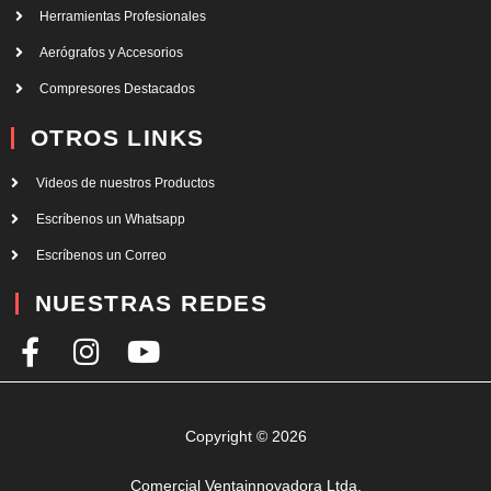
Herramientas Profesionales
Aerógrafos y Accesorios
Compresores Destacados
OTROS LINKS
Videos de nuestros Productos
Escríbenos un Whatsapp
Escríbenos un Correo
NUESTRAS REDES
F
I
Y
a
n
o
c
s
u
e
t
t
Copyright © 2026
b
a
u
Comercial Ventainnovadora Ltda.