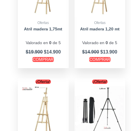
Ofertas
Ofertas
Atril madera 1,75mt
Atril madera 1,20 mt
Valorado en
0
de 5
Valorado en
0
de 5
$
19.900
$
14.900
$
14.900
$
13.900
COMPRAR
COMPRAR
Original
Current
Original
Curre
¡Oferta!
¡Oferta!
price
price
price
price
was:
is:
was:
is:
$12.900.
$11.900.
$17.900.
$15.90