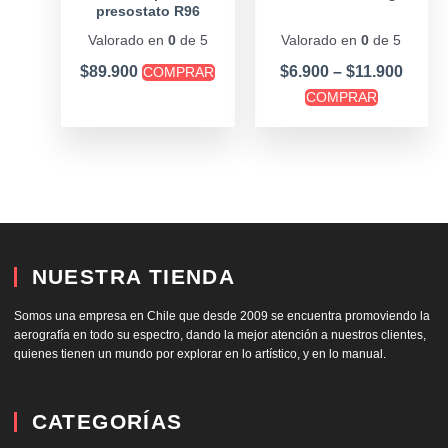
presostato R96
elegir
+Aerografo 3 copas
en
Valorado en
0
de 5
Valorado en
0
de 5
la
$
89.900
$
6.900
–
$
11.900
COMPRAR
página
COMPRAR
de
producto
NUESTRA TIENDA
Somos una empresa en Chile que desde 2009 se encuentra promoviendo la
aerografía en todo su espectro, dando la mejor atención a nuestros clientes,
quienes tienen un mundo por explorar en lo artístico, y en lo manual.
CATEGORÍAS