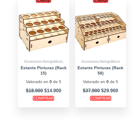
¡Oferta!
¡Oferta!
price
price
price
price
was:
is:
was:
is:
$18.900.
$14.900.
$37.900.
$29.90
Accesorios Aerográficos
Accesorios Aerográficos
Estante Pinturas (Rack
Estante Pinturas (Rack
15)
58)
Valorado en
0
de 5
Valorado en
0
de 5
$
18.900
$
14.900
$
37.900
$
29.900
COMPRAR
COMPRAR