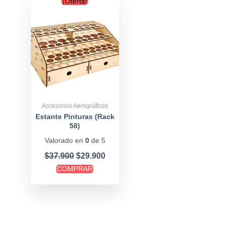
¡Oferta!
price
price
was:
is:
$37.900.
$29.900.
Accesorios Aerográficos
Estante Pinturas (Rack
58)
Valorado en
0
de 5
$
37.900
$
29.900
COMPRAR