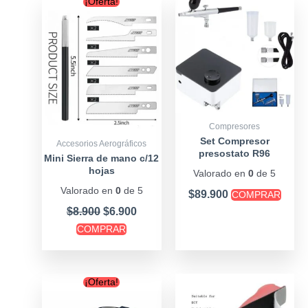
¡Oferta!
price
price
was:
is:
$8.900.
$6.900.
Compresores
Set Compresor
Accesorios Aerográficos
presostato R96
Mini Sierra de mano c/12
+Aerografo 3 copas
hojas
Valorado en
0
de 5
Valorado en
0
de 5
$
89.900
COMPRAR
$
8.900
$
6.900
COMPRAR
Original
Current
¡Oferta!
price
price
was:
is: