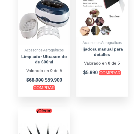
$68.900.
$59.900.
Accesorios Aerográficos
lijadora manual para
Accesorios Aerográficos
detalles
Limpiador Ultrasonido
de 600ml
Valorado en
0
de 5
Valorado en
0
de 5
$
5.990
COMPRAR
$
68.900
$
59.900
COMPRAR
Original
Current
¡Oferta!
price
price
was:
is:
$9.900.
$7.900.