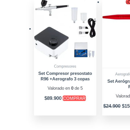
Ori
¡O
pri
was
$24
Compresores
Set Compresor presostato
Aerograf
R96 +Aerografo 3 copas
Set Aerógr
Valorado en
0
de 5
Valora
$
89.900
COMPRAR
$
24.900
$
15