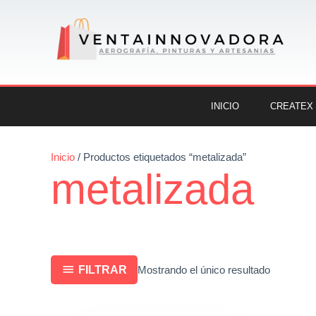
Ir
al
contenido
INICIO
CREATEX
Inicio
/ Productos etiquetados “metalizada”
metalizada
FILTRAR
Mostrando el único resultado