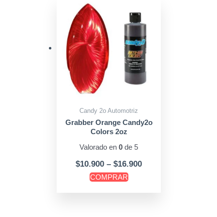
Price
Este
range:
producto
$10.900
tiene
through
múltiples
$16.900
variantes.
Las
opciones
se
pueden
Candy 2o Automotriz
elegir
Grabber Orange Candy2o
Colors 2oz
en
la
Valorado en
0
de 5
página
$
10.900
–
$
16.900
de
COMPRAR
producto