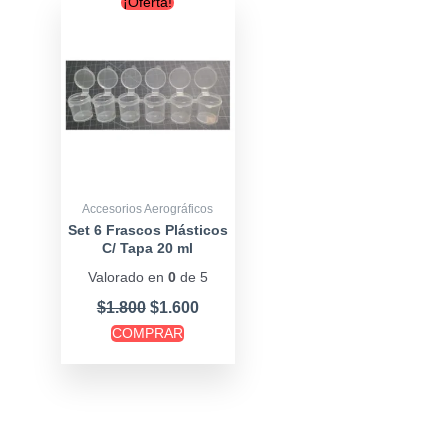
¡Oferta!
price
price
was:
is:
$1.800.
$1.600.
Accesorios Aerográficos
Set 6 Frascos Plásticos
C/ Tapa 20 ml
Valorado en
0
de 5
$
1.800
$
1.600
COMPRAR