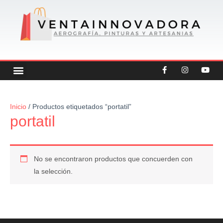
Ir
al
contenido
F
I
Y
Menu
CREATEX COLORS
OFERTAS DESTACADAS
OTRAS CATEGORIAS
a
n
o
c
s
u
e
t
t
b
a
u
o
g
b
Inicio
/ Productos etiquetados “portatil”
o
r
e
portatil
k
a
-
m
f
No se encontraron productos que concuerden con
la selección.