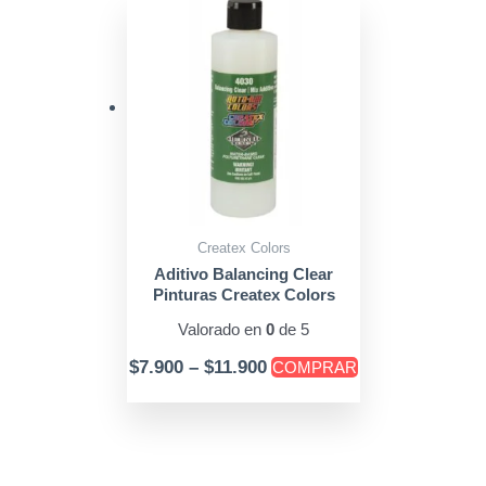
Price
Este
range:
producto
$7.900
tiene
through
múltiples
$11.900
variantes.
Las
opciones
se
pueden
Createx Colors
elegir
Aditivo Balancing Clear
Pinturas Createx Colors
en
la
Valorado en
0
de 5
página
$
7.900
–
$
11.900
COMPRAR
de
producto