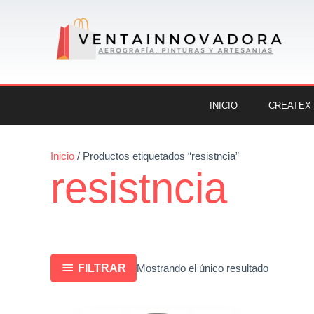
Ir
al
contenido
INICIO
CREATEX
Inicio
/ Productos etiquetados “resistncia”
resistncia
FILTRAR
Mostrando el único resultado