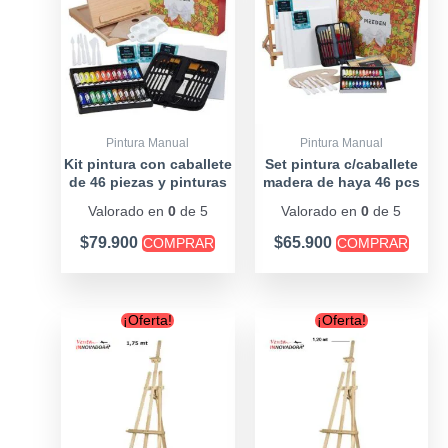
Pintura Manual
Pintura Manual
Kit pintura con caballete
Set pintura c/caballete
de 46 piezas y pinturas
madera de haya 46 pcs
acrílicas
Valorado en
0
de 5
Valorado en
0
de 5
$
79.900
$
65.900
COMPRAR
COMPRAR
Original
Current
Original
Curre
¡Oferta!
¡Oferta!
price
price
price
price
was:
is:
was:
is:
$19.900.
$14.900.
$14.900.
$13.90