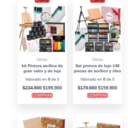
¡Oferta!
¡Oferta!
price
price
price
price
was:
is:
was:
is:
$234.900.
$199.900.
$179.900.
$159
Ofertas
Ofertas
kit Pintura acrílica de
Set pintura de lujo 148
gran valor y de lujo
piezas de acrílico y óleo
Valorado en
0
de 5
Valorado en
0
de 5
$
234.900
$
199.900
$
179.900
$
159.900
COMPRAR
COMPRAR