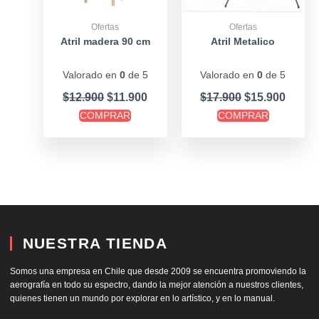
Ofertas
Ofertas
Atril madera 90 cm
Atril Metalico
Valorado en
0
de 5
Valorado en
0
de 5
$
12.900
$
11.900
$
17.900
$
15.900
COMPRAR
COMPRAR
NUESTRA TIENDA
Somos una empresa en Chile que desde 2009 se encuentra promoviendo la
aerografía en todo su espectro, dando la mejor atención a nuestros clientes,
quienes tienen un mundo por explorar en lo artístico, y en lo manual.