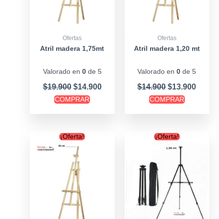
Ofertas
Ofertas
Atril madera 1,75mt
Atril madera 1,20 mt
Valorado en
0
de 5
Valorado en
0
de 5
$
19.900
$
14.900
$
14.900
$
13.900
COMPRAR
COMPRAR
Original
Current
Original
Curre
¡Oferta!
¡Oferta!
price
price
price
price
was:
is:
was:
is:
$12.900.
$11.900.
$17.900.
$15.90