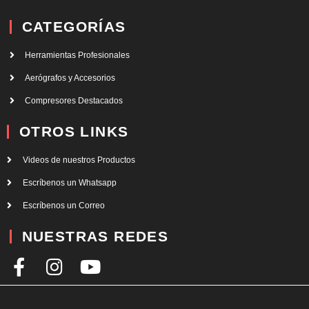
CATEGORÍAS
Herramientas Profesionales
Aerógrafos y Accesorios
Compresores Destacados
OTROS LINKS
Videos de nuestros Productos
Escríbenos un Whatsapp
Escríbenos un Correo
NUESTRAS REDES
F
I
Y
a
n
o
c
s
u