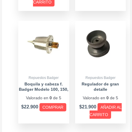
pági
CARRITO
de
prod
Este
producto
tiene
múltiples
variantes.
Las
opciones
se
Repuestos Badger
Repuestos Badger
pueden
Boquila y cabeza f.
Regulador de gran
Badger Modelo 100, 150,
detalle
elegir
200
Valorado en
0
de 5
Valorado en
0
de 5
en
la
$
22.900
$
21.900
COMPRAR
AÑADIR AL
página
CARRITO
de
producto