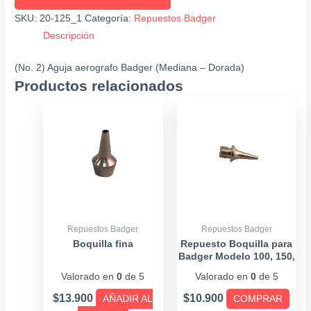
SKU:
20-125_1
Categoría:
Repuestos Badger
Descripción
(No. 2) Aguja aerografo Badger (Mediana – Dorada)
Productos relacionados
Este
prod
tiene
múlti
varia
Las
opci
se
Repuestos Badger
Repuestos Badger
pue
Boquilla fina
Repuesto Boquilla para
Badger Modelo 100, 150,
elegi
200
Valorado en
0
de 5
Valorado en
0
de 5
en
la
$
13.900
$
10.900
AÑADIR AL
COMPRAR