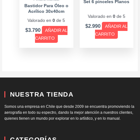
Set 6 pinceles Planos
Bastidor Para Óleo o
Acrílico 30x40cm
Valorado en
0
de 5
Valorado en
0
de 5
$
2.990
AÑADIR AL
$
3.790
AÑADIR AL
CARRITO
CARRITO
NUESTRA TIENDA
Somos una empresa en Chile que desde 2009 se encuentra promoviendo la
aerografía en todo su espectro, dando la mejor atención a nuestros clientes,
quienes tienen un mundo por explorar en lo artístico, y en lo manual.
CATEGORÍAS