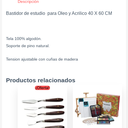
Descripción
Bastidor de estudio para Oleo y Acrilico 40 X 60 CM
Tela 100% algodón.
Soporte de pino natural.
Tension ajustable con cuñas de madera
Productos relacionados
Original
Current
¡Oferta!
price
price
was:
is:
$7.900.
$6.900.