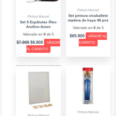
Pintura Manual
Set pintura c/caballete
Pintura Manual
madera de haya 46 pcs
Set 5 Espátulas Óleo
Acrilico Acero
Valorado en
0
de 5
inoxidable
Valorado en
0
de 5
$
65.900
AÑADIR AL
$
7.900
$
6.900
AÑADIR
CARRITO
AL CARRITO
Pintura Manual
Pintura Manual