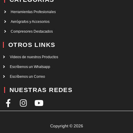
Herramientas Profesionales
Aerógrafos y Accesorios
Compresores Destacados
OTROS LINKS
Videos de nuestros Productos
Escríbenos un Whatsapp
Escríbenos un Correo
NUESTRAS REDES
F
I
Y
a
n
o
c
s
u
e
t
t
Copyright © 2026