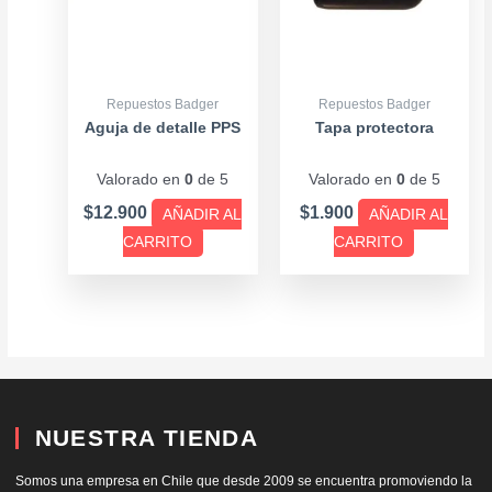
Repuestos Badger
Repuestos Badger
Aguja de detalle PPS
Tapa protectora
Valorado en
0
de 5
Valorado en
0
de 5
$
12.900
$
1.900
AÑADIR AL
AÑADIR AL
CARRITO
CARRITO
NUESTRA TIENDA
Somos una empresa en Chile que desde 2009 se encuentra promoviendo la