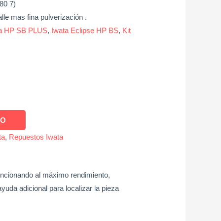
80 7)
alle mas fina pulverización .
ta HP SB PLUS
,
Iwata Eclipse HP BS
,
Kit
TO
ta
,
Repuestos Iwata
uncionando al máximo rendimiento,
uda adicional para localizar la pieza