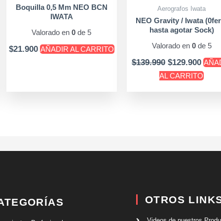
Boquilla 0,5 Mm NEO BCN
Aerografos Iwata
IWATA
NEO Gravity / Iwata (0fer
hasta agotar Sock)
Valorado en
0
de 5
Valorado en
0
de 5
$
21.900
AÑADIR AL CARRITO
$
139.990
$
129.900
AÑA
AL CARRITO
OTROS LINK
ATEGORÍAS
Videos de nuestros Prod