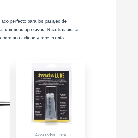
lado perfecto para los pasajes de
ctos químicos agresivos. Nuestras piezas
es para una calidad y rendimiento
ent
900.
Accesorios Iwata