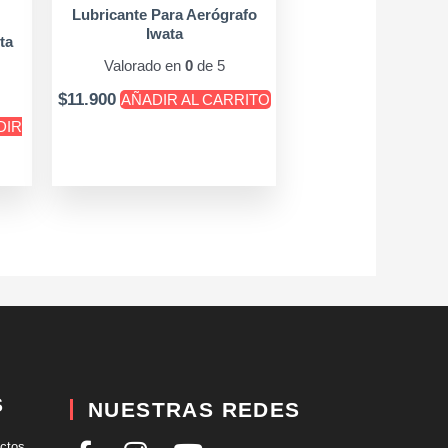
Lubricante Para Aerógrafo
Iwata
ta
Valorado en
0
de 5
$
11.900
AÑADIR AL CARRITO
DIR
S
NUESTRAS REDES
uctos