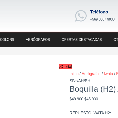
Teléfono
+569 3087 9938
 COLORS
AERÓGRAFOS
OFERTAS DESTACADAS
OT
Boquilla
Original
Current
(H2)
price
price
¡Oferta!
A-
was:
is:
Inicio
/
Aerógrafos
/
Iwata
/
SB+/AH/BH
$49.900.
$45.900.
SB+/AH/BH
cantidad
Boquilla (H2
$
49.900
$
45.900
REPUESTO IWATA H2: