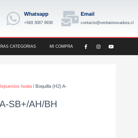
Whatsapp
Email
+569 3087 9938
contacto@ventainnovadora.cl
F
I
Y
RAS CATEGORIAS
MI COMPRA
a
n
o
c
s
u
e
t
t
b
a
u
o
g
b
o
r
e
k
a
-
m
f
Repuestos Iwata
/ Boquilla (H2) A-
) A-SB+/AH/BH