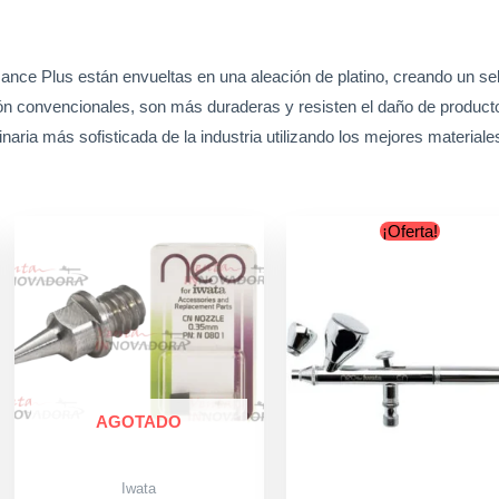
mance Plus están envueltas en una aleación de platino, creando un sel
 latón convencionales, son más duraderas y resisten el daño de produ
naria más sofisticada de la industria utilizando los mejores material
Original
Curr
¡Oferta!
price
price
was:
is:
$139.990.
$129.
AGOTADO
Iwata