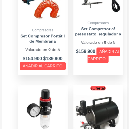
Compresores
Set Compresor c/
Compresores
presostato, regulador y
Set Compresor Portátil
ventilador
de Membrana
Valorado en
0
de 5
Valorado en
0
de 5
$
159.900
AÑADIR AL
$
154.900
$
139.900
CARRITO
AÑADIR AL CARRITO
Original
Curre
¡Oferta!
price
price
was:
is:
$59.900.
$54.90