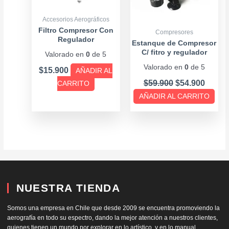
Accesorios Aerográficos
Filtro Compresor Con
Compresores
Regulador
Estanque de Compresor
C/ fitro y regulador
Valorado en
0
de 5
Valorado en
0
de 5
$
15.900
AÑADIR AL
$
59.900
$
54.900
CARRITO
AÑADIR AL CARRITO
NUESTRA TIENDA
Somos una empresa en Chile que desde 2009 se encuentra promoviendo la
aerografía en todo su espectro, dando la mejor atención a nuestros clientes,
quienes tienen un mundo por explorar en lo artístico, y en lo manual.