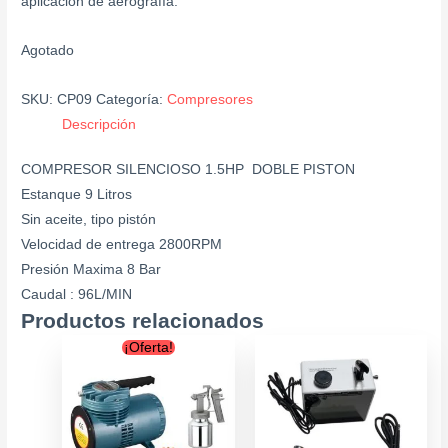
aplicación de aerografía.
Agotado
SKU:
CP09
Categoría:
Compresores
Descripción
COMPRESOR SILENCIOSO 1.5HP DOBLE PISTON
Estanque 9 Litros
Sin aceite, tipo pistón
Velocidad de entrega 2800RPM
Presión Maxima 8 Bar
Caudal : 96L/MIN
Productos relacionados
Original
Current
¡Oferta!
price
price
was:
is:
$154.900.
$139.900.