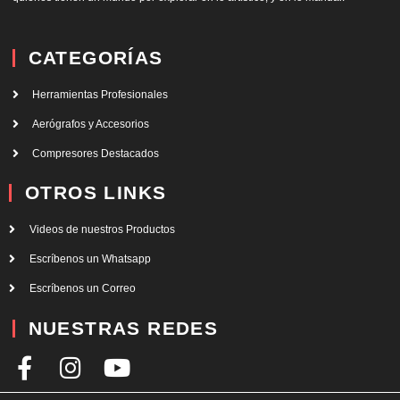
CATEGORÍAS
Herramientas Profesionales
Aerógrafos y Accesorios
Compresores Destacados
OTROS LINKS
Videos de nuestros Productos
Escríbenos un Whatsapp
Escríbenos un Correo
NUESTRAS REDES
F
I
Y
a
n
o