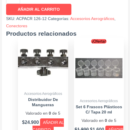
AÑADIR AL CARRITO
SKU:
ACPACR 126-12
Categorías:
Accesorios Aerográficos
,
Conectores
Productos relacionados
Original
Current
¡Oferta!
price
price
was:
is:
$1.800.
$1.600.
Accesorios Aerográficos
Distribuidor De
Accesorios Aerográficos
Mangueras
Set 6 Frascos Plásticos
C/ Tapa 20 ml
Valorado en
0
de 5
Valorado en
0
de 5
$
24.900
AÑADIR AL
$
1.800
$
1.600
CARRITO
AÑADIR