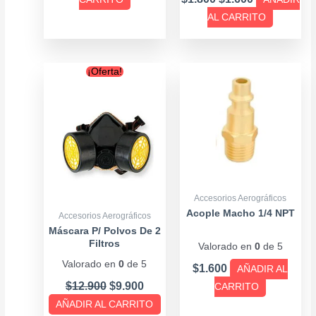
AL CARRITO
Original
Current
¡Oferta!
price
price
was:
is:
$12.900.
$9.900.
Accesorios Aerográficos
Acople Macho 1/4 NPT
Accesorios Aerográficos
Máscara P/ Polvos De 2
Filtros
Valorado en
0
de 5
Valorado en
0
de 5
$
1.600
AÑADIR AL
$
12.900
$
9.900
CARRITO
AÑADIR AL CARRITO