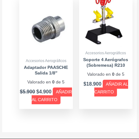
price
price
was:
is:
$5.900.
$4.900.
Accesorios Aerográficos
Soporte 4 Aerógrafos
Accesorios Aerográficos
(Sobremesa) R210
Adaptador PAASCHE
Salida 1/8″
Valorado en
0
de 5
Valorado en
0
de 5
$
18.900
AÑADIR AL
$
5.900
$
4.900
AÑADIR
CARRITO
AL CARRITO