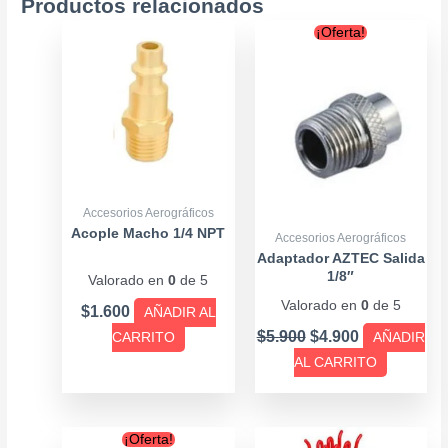
Productos relacionados
Original
Current
¡Oferta!
price
price
was:
is:
$5.900.
$4.900.
Accesorios Aerográficos
Acople Macho 1/4 NPT
Accesorios Aerográficos
Adaptador AZTEC Salida
1/8″
Valorado en
0
de 5
Valorado en
0
de 5
$
1.600
AÑADIR AL
$
5.900
$
4.900
CARRITO
AÑADIR
AL CARRITO
Original
Current
¡Oferta!