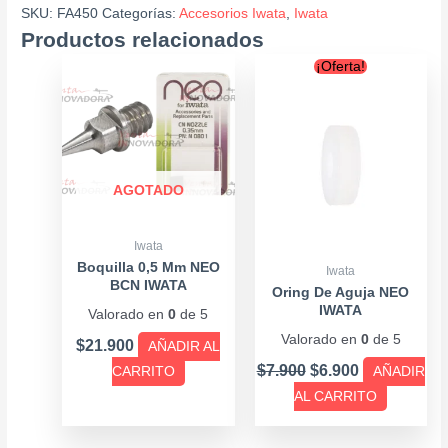
SKU:
FA450
Categorías:
Accesorios Iwata
,
Iwata
Productos relacionados
Original
Current
¡Oferta!
price
price
was:
is:
$7.900.
$6.900.
AGOTADO
Iwata
Boquilla 0,5 Mm NEO
Iwata
BCN IWATA
Oring De Aguja NEO
IWATA
Valorado en
0
de 5
Valorado en
0
de 5
$
21.900
AÑADIR AL
$
7.900
$
6.900
CARRITO
AÑADIR
AL CARRITO