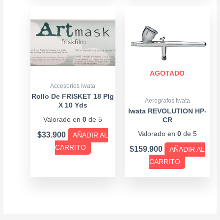
AGOTADO
Accesorios Iwata
Rollo De FRISKET 18 Plg
Aerografos Iwata
X 10 Yds
Iwata REVOLUTION HP-
Valorado en
0
de 5
CR
Valorado en
0
de 5
$
33.900
AÑADIR AL
CARRITO
$
159.900
AÑADIR AL
CARRITO