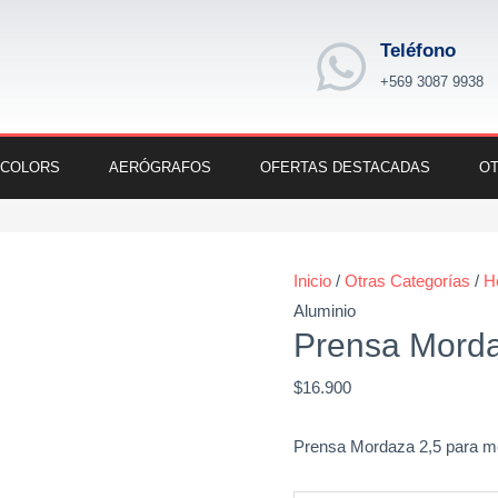
Teléfono
+569 3087 9938
 COLORS
AERÓGRAFOS
OFERTAS DESTACADAS
OT
Prensa
Mordaza
Inicio
/
Otras Categorías
/
H
2,5
Aluminio
de
Prensa Morda
Aluminio
$
16.900
cantidad
Prensa Mordaza 2,5 para me