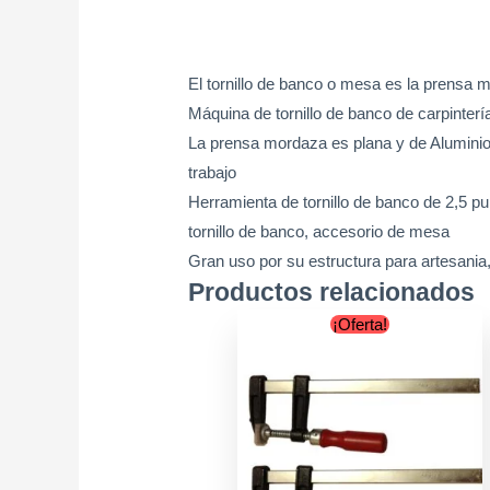
El tornillo de banco o mesa es la prensa 
Máquina de tornillo de banco de carpinterí
La prensa mordaza es plana y de Aluminio 
trabajo
Herramienta de tornillo de banco de 2,5 pu
tornillo de banco, accesorio de mesa
Gran uso por su estructura para artesania,
Productos relacionados
Original
Current
¡Oferta!
price
price
was:
is:
$24.900.
$19.900.