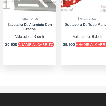
Herramientas
Herramientas
Escuadra De Aluminio Con
Dobladora De Tubo Manu
Grados
Valorado en
0
de 5
Valorado en
0
de 5
$
6.900
$
9.900
AÑADIR AL CARRITO
AÑADIR AL CARR