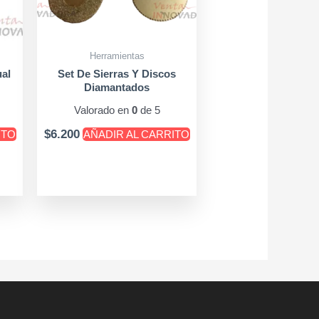
Herramientas
al
Set De Sierras Y Discos
Diamantados
Valorado en
0
de 5
$
6.200
ITO
AÑADIR AL CARRITO