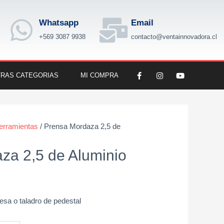
Whatsapp
Email
+569 3087 9938
contacto@ventainnovadora.cl
F
I
Y
RAS CATEGORIAS
MI COMPRA
a
n
o
c
s
u
e
t
t
b
a
u
o
g
b
o
r
e
k
a
erramientas
/ Prensa Mordaza 2,5 de
-
m
f
za 2,5 de Aluminio
sa o taladro de pedestal