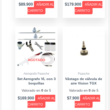
$
89.900
$
179.900
AÑADIR AL
AÑADIR AL
CARRITO
CARRITO
AGOTADO
Aerografo Paasche
Paasche
Set Aerografo VL con 3
Vástago de válvula de
boquillas
aire Vision TGX
Valorado en
0
de 5
Valorado en
0
de 5
$
169.900
$
7.900
AÑADIR AL
AÑADIR AL
CARRITO
CARRITO