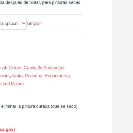
ola después de pintar. para pinturas secas
Limpiar
rush Colors
,
Candy 2o Automotriz
,
Colors
,
Iwata
,
Paasche
,
Reductores y
cked Colors
eliminar la pintura curada (que se seco).
ca.gov)