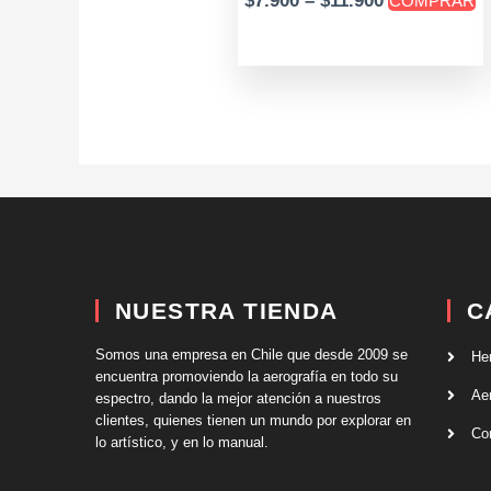
$
7.900
–
$
11.900
COMPRAR
d
pr
NUESTRA TIENDA
C
Somos una empresa en Chile que desde 2009 se
He
encuentra promoviendo la aerografía en todo su
Ae
espectro, dando la mejor atención a nuestros
clientes, quienes tienen un mundo por explorar en
Co
lo artístico, y en lo manual.