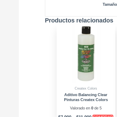
Tamaño
Productos relacionados
Price
E
range:
pr
$7.900
ti
through
mú
$11.900
va
L
o
s
p
Createx Colors
el
Aditivo Balancing Clear
e
Pinturas Createx Colors
la
Valorado en
0
de 5
pá