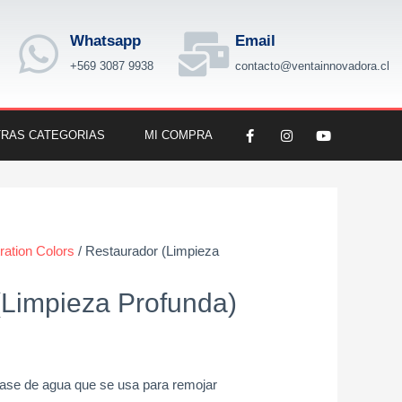
Whatsapp
Email
+569 3087 9938
contacto@ventainnovadora.cl
F
I
Y
RAS CATEGORIAS
MI COMPRA
a
n
o
c
s
u
e
t
t
b
a
u
o
g
b
o
r
e
k
a
-
m
f
tration Colors
/ Restaurador (Limpieza
(Limpieza Profunda)
base de agua que se usa para remojar