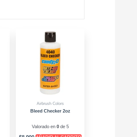
Este
producto
tiene
h
múltiples
0
variantes.
Las
opciones
se
pueden
Airbrush Colors
elegir
Bleed Checker 2oz
en
la
Valorado en
0
de 5
página