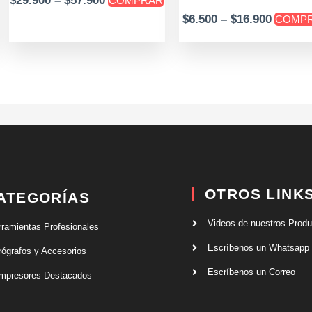
$
29.900
–
$
57.900
COMPRAR
e
de
$
6.500
–
$
16.900
COMP
oducto
producto
OTROS LINK
ATEGORÍAS
Videos de nuestros Prod
rramientas Profesionales
Escríbenos un Whatsapp
rógrafos y Accesorios
Escríbenos un Correo
mpresores Destacados