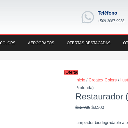
Teléfono
+569 3087 9938
 COLORS
AERÓGRAFOS
OFERTAS DESTACADAS
OT
Restaurador
Original
Current
(Limpieza
price
price
¡Oferta!
Profunda)
was:
is:
Inicio
/
Createx Colors
/
Ilus
cantidad
$12.900.
$9.900.
Profunda)
Restaurador 
$
12.900
$
9.900
Limpiador biodegradable a 