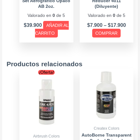
pueden
Set Aerográfico Opaco
Reducer 4011
AB 2oz.
(Diluyente)
elegir
Valorado en
0
de 5
Valorado en
0
de 5
en
la
$
39.900
$
7.900
–
$
17.900
AÑADIR AL
página
CARRITO
COMPRAR
de
producto
Productos relacionados
Price
Price
Este
Este
¡Oferta!
range:
range
producto
producto
$6.500
$8.90
tiene
tiene
through
throu
múltiples
múltiples
$16.900
$17.9
variantes.
variantes.
Las
Las
opciones
opciones
se
se
Createx Colors
pueden
pueden
AutoBorne Transparent
Airbrush Colors