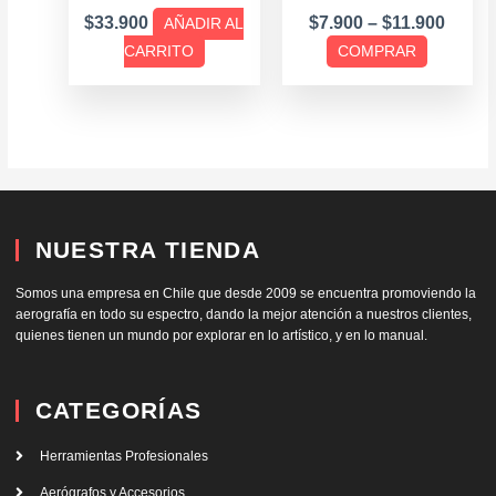
la
$
33.900
$
7.900
–
$
11.900
AÑADIR AL
página
CARRITO
COMPRAR
de
producto
NUESTRA TIENDA
Somos una empresa en Chile que desde 2009 se encuentra promoviendo la
aerografía en todo su espectro, dando la mejor atención a nuestros clientes,
quienes tienen un mundo por explorar en lo artístico, y en lo manual.
CATEGORÍAS
Herramientas Profesionales
Aerógrafos y Accesorios