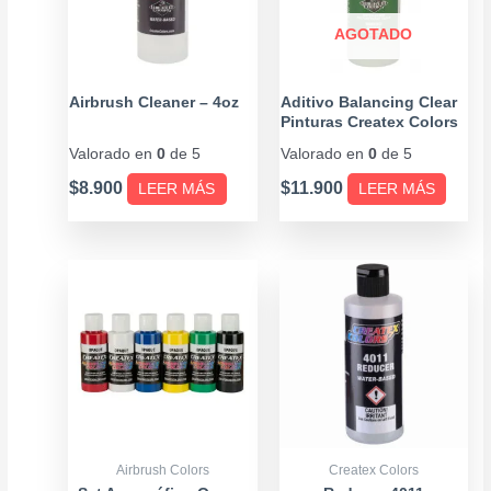
AGOTADO
Airbrush Cleaner – 4oz
Aditivo Balancing Clear
Pinturas Createx Colors
– 4oz
Valorado en
0
de 5
Valorado en
0
de 5
$
8.900
$
11.900
LEER MÁS
LEER MÁS
Price
Este
range
producto
$7.90
tiene
throu
múltiples
$17.9
variantes.
Las
opciones
se
Airbrush Colors
Createx Colors