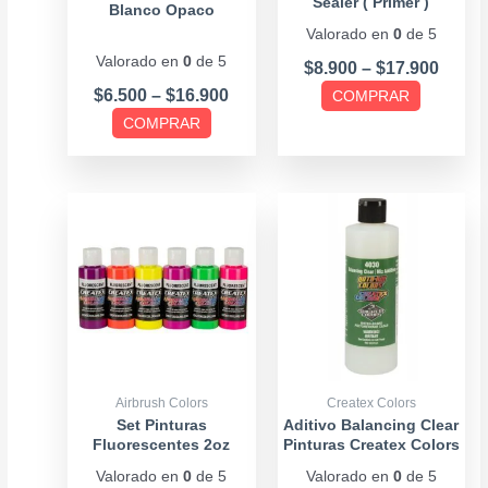
Sealer ( Primer )
elegir
elegir
Blanco Opaco
Valorado en
0
de 5
en
en
Valorado en
0
de 5
la
la
$
8.900
–
$
17.900
página
página
$
6.500
–
$
16.900
COMPRAR
de
de
COMPRAR
producto
producto
Price
Este
range
producto
$7.90
tiene
throu
múltiples
$11.9
variantes.
Las
opciones
se
Airbrush Colors
Createx Colors
pueden
Set Pinturas
Aditivo Balancing Clear
Fluorescentes 2oz
Pinturas Createx Colors
elegir
Valorado en
0
de 5
Valorado en
0
de 5
en